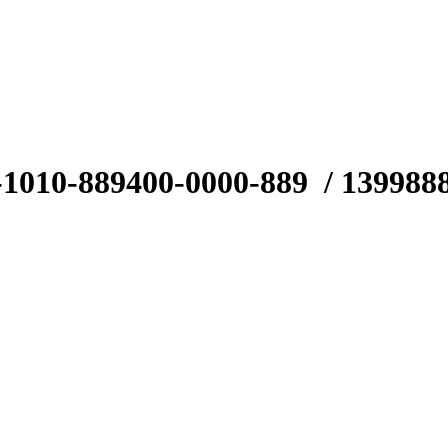
-1010-889
400-0000-889
/ 139988